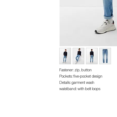
Fastener: zip, button
Pockets: five-pocket design
Details: garment wash
waistband: with belt loops
Style: In a casual look
Occasion: Casual