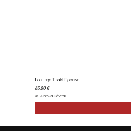
Lee Logo T-shirt Πράσινο
Τιμή
35,00 €
ΦΠΑ περιλαμβάνεται