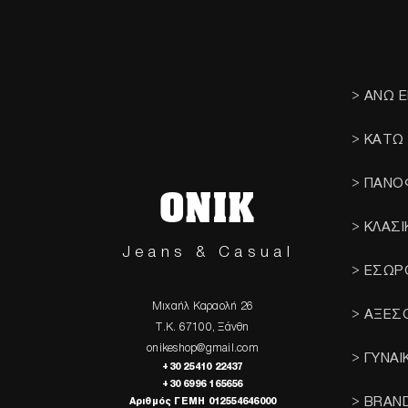
> ΑΝΩ 
> ΚΑΤΩ
> ΠΑΝΟ
ONIK
> ΚΛΑΣ
Jeans & Casual
> ΕΣΩΡ
Μιχαήλ Καραολή 26
> ΑΞΕΣ
Τ.Κ. 67100, Ξάνθη
onikeshop@gmail.com
> ΓΥΝΑΙ
+30 25410 22437
+30 6996 165656
> BRAN
Αριθμός ΓΕΜΗ 012554646000