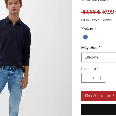
Κανον
 59,99 € 
47,99 
τιμή
ΦΠΑ Περιλαμβάνεται
Χρώμα
*
Μέγεθος
*
Επιλογή
Ποσότητα
*
Προσθήκη στο καλά