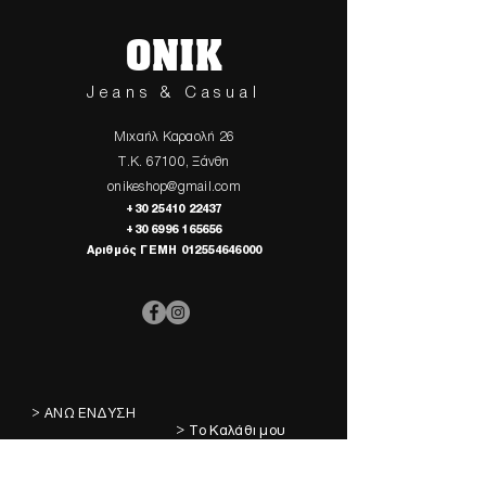
ONIK
Jeans & Casual
Μιχαήλ Καραολή 26
Τ.Κ. 67100, Ξάνθη
onikeshop@gmail.com
+30 25410 22437
+30 6996 165656
Αριθμός ΓΕΜΗ
012554646000
> ΑΝΩ ΕΝΔΥΣΗ
> Το Καλάθι μου
> ΚΑΤΩ ΕΝΔΥΣΗ
> Τα Αγαπημένα μου