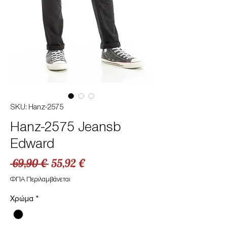
SKU: Hanz-2575
Hanz-2575 Jeansb
Edward
Κανονική
Τιμή
 69,90 € 
55,92 €
τιμή
Έκπτωσης
ΦΠΑ Περιλαμβάνεται
Χρώμα
*