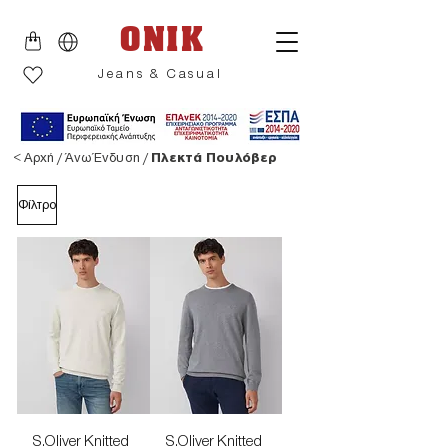
ONIK
Jeans & Casual
<
Αρχή
/
Άνω Ένδυση
/
Πλεκτά Πουλόβερ
Φίλτρο
S.Oliver Knitted
S.Oliver Knitted