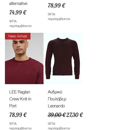
alternative
Τιμή
78,99 €
Τιμή
74,99 €
ΦΠΑ
περιλαμβάνεται
ΦΠΑ
περιλαμβάνεται
New Arrival
LEE Raglan
Ανδρικό
Crew Knit in
Πουλόβερ
Port
Leonardo
Τιμή
Κανονική τιμή
Τιμή Έκπτωσης
78,99 €
39,00 €
27,30 €
ΦΠΑ
ΦΠΑ
περιλαμβάνεται
περιλαμβάνεται