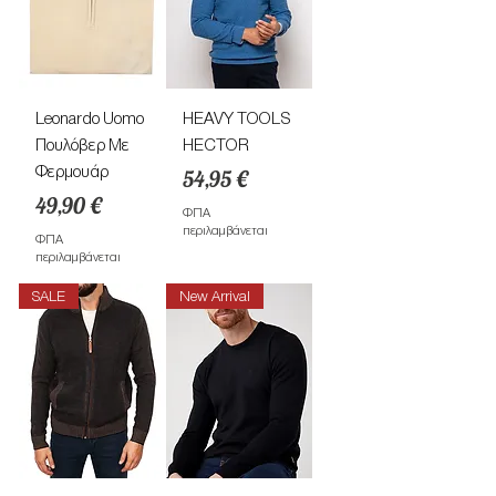
Leonardo Uomo
HEAVY TOOLS
Πουλόβερ Με
HECTOR
Φερμουάρ
Τιμή
54,95 €
Τιμή
49,90 €
ΦΠΑ
περιλαμβάνεται
ΦΠΑ
περιλαμβάνεται
SALE
New Arrival