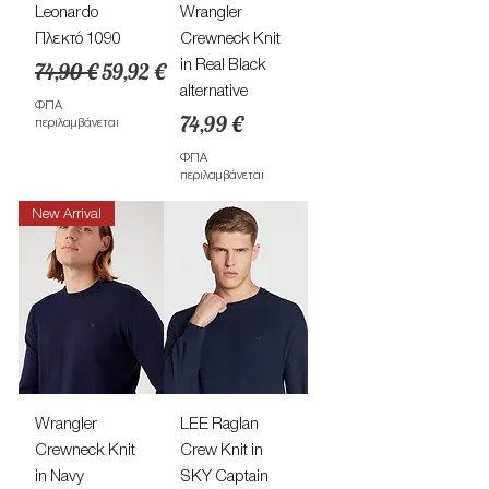
Leonardo
Wrangler
Πλεκτό 1090
Crewneck Knit
Κανονική τιμή
Τιμή Έκπτωσης
in Real Black
74,90 €
59,92 €
alternative
ΦΠΑ
Τιμή
74,99 €
περιλαμβάνεται
ΦΠΑ
περιλαμβάνεται
New Arrival
Wrangler
LEE Raglan
Crewneck Knit
Crew Knit in
in Navy
SKY Captain