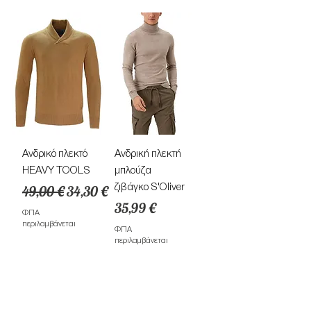
Ανδρικό πλεκτό
Ανδρική πλεκτή
HEAVY TOOLS
μπλούζα
Κανονική τιμή
Τιμή Έκπτωσης
ζιβάγκο S'Oliver
49,00 €
34,30 €
Τιμή
35,99 €
ΦΠΑ
περιλαμβάνεται
ΦΠΑ
περιλαμβάνεται