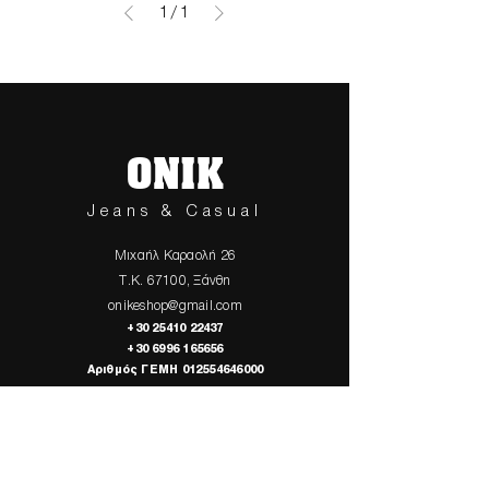
1
/
1
ONIK
Jeans & Casual
Μιχαήλ Καραολή 26
Τ.Κ. 67100, Ξάνθη
onikeshop@gmail.com
+30 25410 22437
+30 6996 165656
Αριθμός ΓΕΜΗ
012554646000