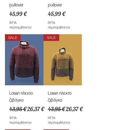
pullover
pullover
Τιμή
Τιμή
45,99 €
45,99 €
ΦΠΑ
ΦΠΑ
περιλαμβάνεται
περιλαμβάνεται
SALE
SALE
Losan πλεκτο
Losan πλεκτο
ζιβάγκο
ζιβάγκο
Κανονική τιμή
Τιμή Έκπτωσης
Κανονική τιμή
Τιμή Έκπτωσης
43,95 €
26,37 €
43,95 €
26,37 €
ΦΠΑ
ΦΠΑ
περιλαμβάνεται
περιλαμβάνεται