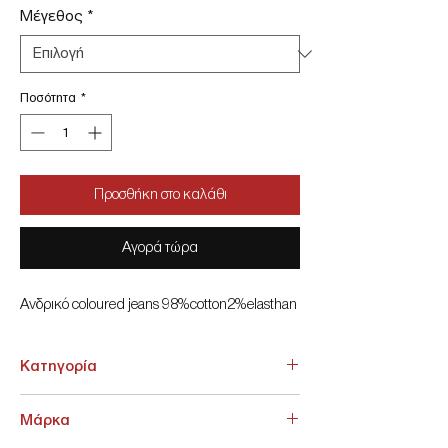
Μέγεθος
*
Ποσότητα
*
Προσθήκη στο καλάθι
Αγορά τώρα
Ανδρικό coloured jeans 98%cotton2%elasthan
Κατηγορία
ΚΑΤΩ ΕΝΔΥΣΗ > Jeans
Μάρκα