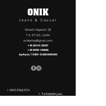
ONIK
Jeans & Casual
Μιχαήλ Καραολή 26
Τ.Κ. 67100, Ξάνθη
onikeshop@gmail.com
+30 25410 22437
+30 6996 165656
Αριθμός ΓΕΜΗ
012554646000
> ΑΝΩ ΕΝΔΥΣΗ
> Το Καλάθι μου
> ΚΑΤΩ ΕΝΔΥΣΗ
> Τα Αγαπημένα μου