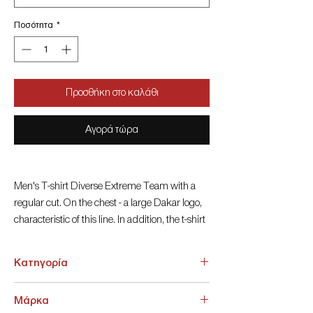
Ποσότητα
*
Προσθήκη στο καλάθι
Αγορά τώρα
Men's T-shirt Diverse Extreme Team with a
regular cut. On the chest - a large Dakar logo,
characteristic of this line. In addition, the t-shirt
is decorated with decorative labels dedicated
to the line.
Κατηγορία
ΑΝΩ ΕΝΔΥΣΗ > T-shirt
Μάρκα