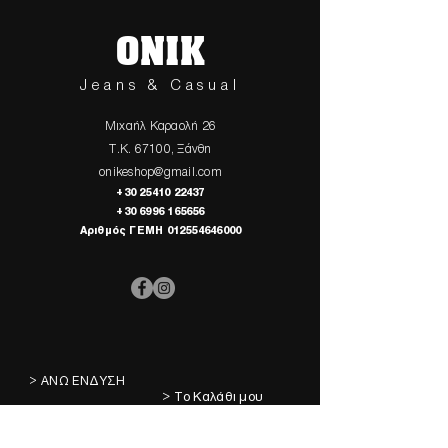
ONIK
Jeans & Casual
Μιχαήλ Καραολή 26
Τ.Κ. 67100, Ξάνθη
onikeshop@gmail.com
+30 25410 22437
+30 6996 165656
Αριθμός ΓΕΜΗ
012554646000
> ΑΝΩ ΕΝΔΥΣΗ
> Το Καλάθι μου
> ΚΑΤΩ ΕΝΔΥΣΗ
> Τα Αγαπημένα μου