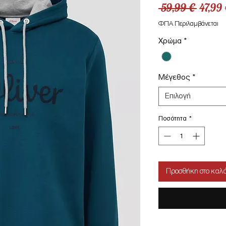
Κανον
 59,99 € 
47,99 
τιμή
ΦΠΑ Περιλαμβάνεται
Χρώμα
*
Μέγεθος
*
Επιλογή
Ποσότητα
*
Προσθήκη στο καλά