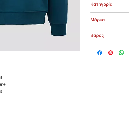
Κατηγορία
ΑΝΩ ΕΝΔΥΣΗ > Φούτε
Μάρκα
s.Oliver
Βάρος
100 g
nt
anel
fs