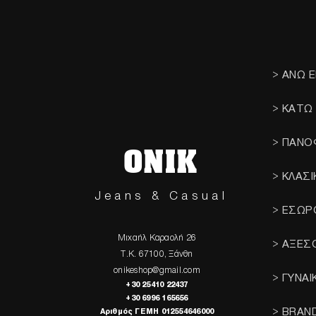
> ΑΝΩ 
> ΚΑΤΩ
> ΠΑΝΟ
ONIK
> ΚΛΑΣ
Jeans & Casual
> ΕΣΩΡ
Μιχαήλ Καραολή 26
> ΑΞΕΣ
Τ.Κ. 67100, Ξάνθη
onikeshop@gmail.com
> ΓΥΝΑΙ
+30 25410 22437
+30 6996 165656
> BRAN
Αριθμός ΓΕΜΗ 012554646000