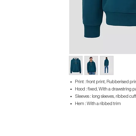
Print : front print, Rubberised pri
Hood : fixed, With a drawstring p
Sleeves : long sleeves, ribbed cuf
Hem : With a ribbed trim
Style : in a casual look
Occasion : Casual