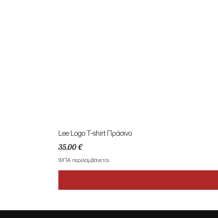
Lee Logo T-shirt Πράσινο
Τιμή
35,00 €
ΦΠΑ περιλαμβάνεται