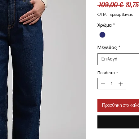
Κανο
 109,00 € 
81,75
τιμή
ΦΠΑ Περιλαμβάνεται
Χρώμα
*
Μέγεθος
*
Επιλογή
Ποσότητα
*
Προσθήκη στο καλά