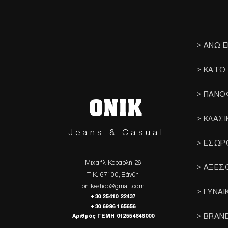
> ΑΝΩ 
> ΚΑΤΩ
> ΠΑΝΟ
ONIK
> ΚΛΑΣ
Jeans & Casual
> ΕΣΩΡ
Μιχαήλ Καραολή 26
> ΑΞΕΣ
Τ.Κ. 67100, Ξάνθη
onikeshop@gmail.com
> ΓΥΝΑΙ
+30 25410 22437
+30 6996 165656
> BRAN
Αριθμός ΓΕΜΗ 012554646000