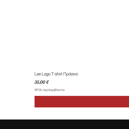
Lee Logo T-shirt Πράσινο
Τιμή
35,00 €
ΦΠΑ περιλαμβάνεται