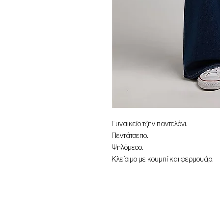
Γυναικείο τζην παντελόνι.
Πεντάτσεπο.
Ψηλόμεσο.
Κλείσιμο με κουμπί και φερμουάρ.
Flared.
98% βαμβάκι, 2% elastane