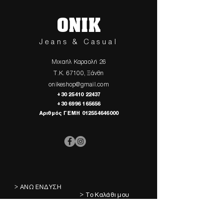
ONIK
Jeans & Casual
Μιχαήλ Καραολή 26
Τ.Κ. 67100, Ξάνθη
onikeshop@gmail.com
+30 25410 22437
+30 6996 165656
Αριθμός ΓΕΜΗ
012554646000
> ΑΝΩ ΕΝΔΥΣΗ
> Το Καλάθι μου
> ΚΑΤΩ ΕΝΔΥΣΗ
> Τα Αγαπημένα μου