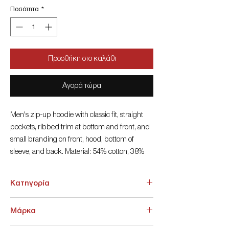
Ποσότητα
*
Προσθήκη στο καλάθι
Αγορά τώρα
Men's zip-up hoodie with classic fit, straight
pockets, ribbed trim at bottom and front, and
small branding on front, hood, bottom of
sleeve, and back. Material: 54% cotton, 38%
polyester, 8% viscose, pique. The model is 188
cm tall and wears size L
Κατηγορία
ΑΝΩ ΕΝΔΥΣΗ > Ζακέτες
Μάρκα