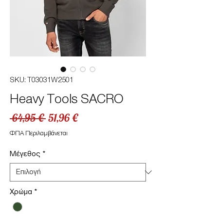
SKU: T03031W2501
Heavy Tools SACRO
Κανονική
Τιμή
 64,95 € 
51,96 €
τιμή
Έκπτωσης
ΦΠΑ Περιλαμβάνεται
Μέγεθος
*
Χρώμα
*