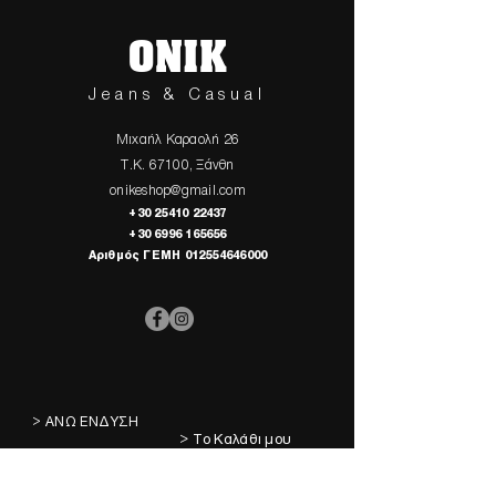
ONIK
Jeans & Casual
Μιχαήλ Καραολή 26
Τ.Κ. 67100, Ξάνθη
onikeshop@gmail.com
+30 25410 22437
+30 6996 165656
Αριθμός ΓΕΜΗ
012554646000
> ΑΝΩ ΕΝΔΥΣΗ
> Το Καλάθι μου
> ΚΑΤΩ ΕΝΔΥΣΗ
> Τα Αγαπημένα μου