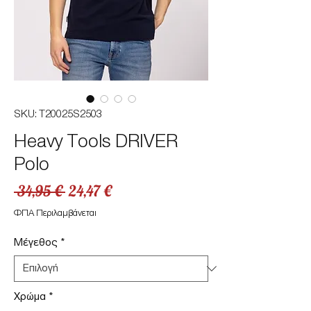
SKU: T20025S2503
Heavy Tools DRIVER
Polo
Κανονική
Τιμή
 34,95 € 
24,47 €
τιμή
Έκπτωσης
ΦΠΑ Περιλαμβάνεται
Μέγεθος
*
Χρώμα
*