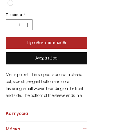
Ποσότητα
*
Προσθήκη στο καλάθι
Αγορά τώρα
Men's polo shirt in striped fabric with classic
cut, side slit, elegant button and collar
fastening, small woven branding on the front
and side. The bottom of the sleeve ends in a
rib for comfort. Material: 100% cotton, pique.
The model is 188 cm tall and wears size L.
Κατηγορία
ΑΝΩ ΕΝΔΥΣΗ > Πόλο
Μάρκα