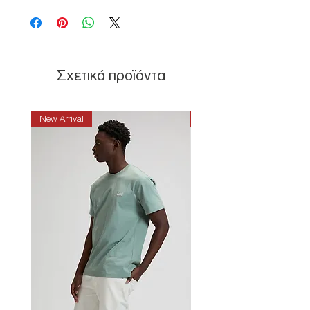
Σχετικά προϊόντα
New Arrival
New Arrival