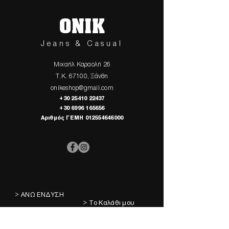
ONIK
Jeans & Casual
Μιχαήλ Καραολή 26
Τ.Κ. 67100, Ξάνθη
onikeshop@gmail.com
+30 25410 22437
+30 6996 165656
Αριθμός ΓΕΜΗ
012554646000
> ΑΝΩ ΕΝΔΥΣΗ
> Το Καλάθι μου
> ΚΑΤΩ ΕΝΔΥΣΗ
> Τα Αγαπημένα μου