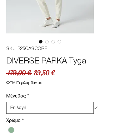
SKU: 225CASCORE
DIVERSE PARKA Tyga
Κανονική
Τιμή
 179,00 € 
89,50 €
τιμή
Έκπτωσης
ΦΠΑ Περιλαμβάνεται
Μέγεθος
*
Χρώμα
*