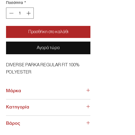
Ποσότητα
*
Προσθήκη στο καλάθι
Αγορά τώρα
DIVERSE PARKA REGULAR FIT 100%
POLYESTER
Μάρκα
Diverse
Κατηγορία
ΓΥΝΑΙΚΕΙΑ > Μπουφάν Γυναικεία
Βάρος
400 g