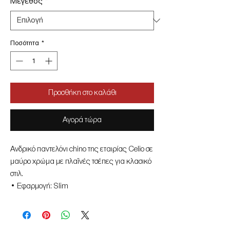
Μέγεθος
*
Ποσότητα
*
Προσθήκη στο καλάθι
Αγορά τώρα
Ανδρικό παντελόνι chino της εταιρίας Celio σε
μαύρο χρώμα με πλαϊνές τσέπες για κλασικό
στιλ.
• Εφαρμογή: Slim
• Σύνθεση: 95% Βαμβάκι, 5% Ελαστάνη