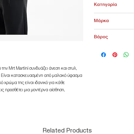
Κατηγορία
ΑΝΩ ΕΝΔΥΣΗ > Φούτε
Μάρκα
Martini
Βάρος
200 g
την Mrt Martini συνδυάζει άνεση και στυλ,
ου. Είναι κατασκευασμένη από μαλακό ύφασμα
κό χρώμα της είναι ιδανικό για κάθε
εις προσθέτει μια μοντέρνα αίσθηση,
 casual ή sporty εμφανίσεις.
ίναι στρογγυλή, προσφέροντας μια άνετη
ες εξασφαλίζουν ότι το ύφασμα παραμένει στη
εών σου. Είναι η τέλεια επιλογή για αυτούς
α κομμάτι ρούχου.
Related Products