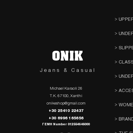
> UPPE
> UNDE
> SLIPP
ONIK
> CLAS
Jeans & Casual
> UNDE
Michael Karaoli 26
> ACCE
T.K. 67100, Xanthi
onikeshop@gmail.com
> WOM
+30 25410 22437
+30 6996 165656
> BRAN
ΓΕΜΗ Number 012554646000