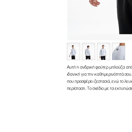
Αυτή η ανδρική φούτερ μπλούζα από 
ιδανική για την καθημερινότητά σ
που προσφέρει ζεστασιά, ενώ το λευ
περίσταση. Το σχέδιο με τα εκτυπώσ
κάνοντάς την κατάλληλη επιλογή για
Η ribbed λαιμόκοψη της μπλούζας ε
εφαρμογή, ενώ οι ελαστικές μανσέτ
θέση του κατά τη διάρκεια των κινήσ
που αναζητούν άνεση και στυλ σε έν
Χρώμα:
Λευκό