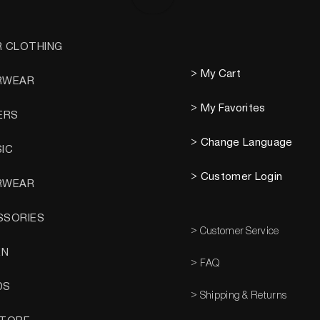
R CLOTHING
> My Cart
RWEAR
> My Favorites
ERS
> Change Language
SIC
> Customer Login
RWEAR
SSORIES
> Customer Service
EN
> FAQ
DS
> Shipping & Returns