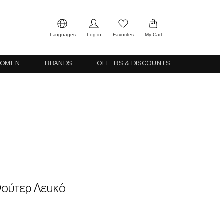
Languages
Log in
Favorites
My Cart
OMEN
BRANDS
OFFERS & DISCOUNTS
Φούτερ Λευκό