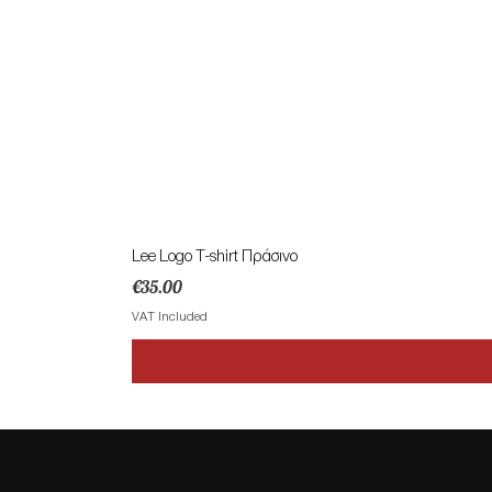
Lee Logo T-shirt Πράσινο
Price
€35.00
VAT Included