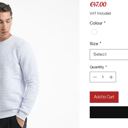
Price
€47.00
VAT Included
Colour
*
Size
*
Select
Quantity
*
Add to Cart