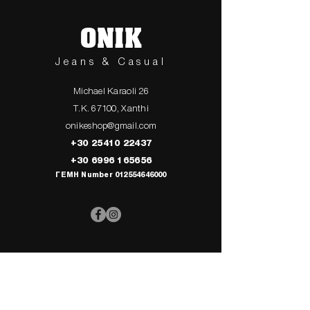
ONIK
Jeans & Casual
Michael Karaoli 26
T.K. 67100, Xanthi
onikeshop@gmail.com
+30 25410 22437
+30 6996 165656
ΓΕΜΗ Number
012554646000
> UPPER
> My Cart
CLOTHING