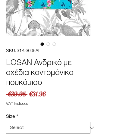
SKU: 31K-3009AL
LOSAN Ανδρικό με
σχέδια κοντομάνικο
πουκάμισο
Regular
Sale
 €39.95 
€31.96
Price
Price
VAT Included
Size
*