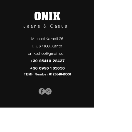
ONIK
Jeans & Casual
Michael Karaoli 26
T.K. 67100, Xanthi
onikeshop@gmail.com
+30 25410 22437
+30 6996 165656
ΓΕΜΗ Number
012554646000
> UPPER
> My Cart
CLOTHING