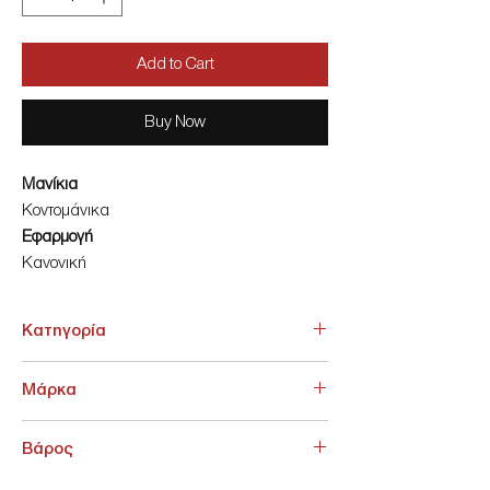
Add to Cart
Buy Now
Μανίκια
Κοντομάνικα
Εφαρμογή
Κανονική
Είδος
Βαμβακερά
Κατηγορία
ΑΝΩ ΕΝΔΥΣΗ > Πουκάμισα
Μάρκα
Levi's
Βάρος