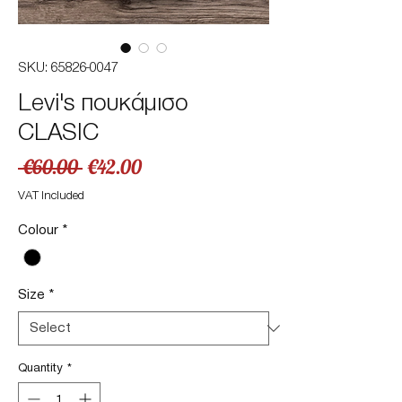
SKU: 65826-0047
Levi's πουκάμισο
CLASIC
Regular
Sale
 €60.00 
€42.00
Price
Price
VAT Included
Colour
*
Size
*
Quantity
*