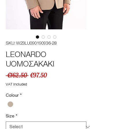
SKU: W23LU090190936-28
LEONARDO
UOMOΣΑΚΑΚΙ
Regular
Sale
 €162.50 
€97.50
Price
Price
VAT Included
Colour
*
Size
*