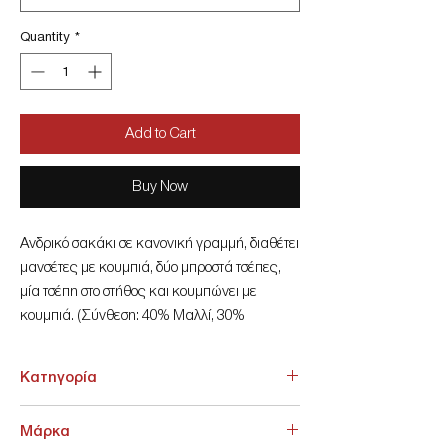
Quantity
*
Add to Cart
Buy Now
Ανδρικό σακάκι σε κανονική γραμμή, διαθέτει
μανσέτες με κουμπιά, δύο μπροστά τσέπες,
μία τσέπη στο στήθος και κουμπώνει με
κουμπιά. (Σύνθεση: 40% Μαλλί, 30%
Πολυεστέρας, 30% Βισκόζη)
Style: CASUAL, ΚΛΑΣΙΚΟ
Κατηγορία
Υλικό: ΒΙΣΚΟΖ, ΜΑΛΛΙ, ΣΥΝΘΕΤΙΚΟ
Κωδικός Κατασκευαστή: :
ΚΛΑΣΙΚΑ > Σακάκια
Μάρκα
W23LU090190936-28