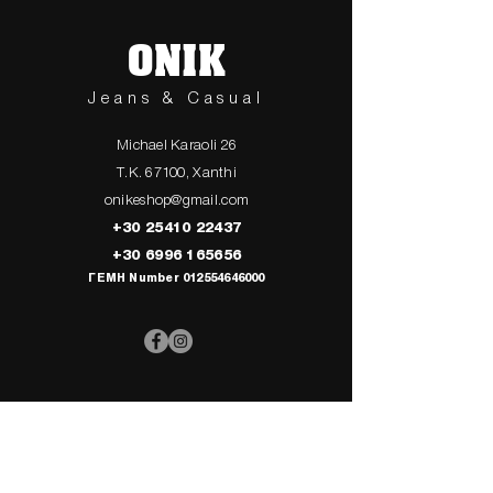
ONIK
Jeans & Casual
Michael Karaoli 26
T.K. 67100, Xanthi
onikeshop@gmail.com
+30 25410 22437
+30 6996 165656
ΓΕΜΗ Number
012554646000
> UPPER
> My Cart
CLOTHING