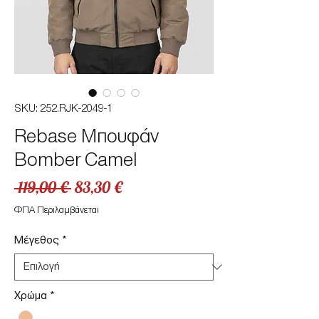
SKU: 252.RJK-2049-1
Rebase Μπουφάν
Bomber Camel
Κανονική
Τιμή
 119,00 € 
83,30 €
τιμή
Έκπτωσης
ΦΠΑ Περιλαμβάνεται
Μέγεθος
*
Χρώμα
*