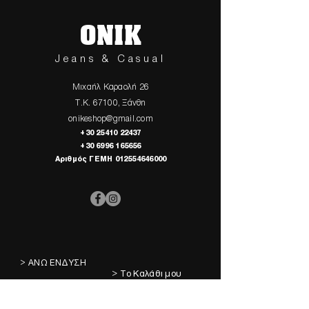
ONIK
Jeans & Casual
Μιχαήλ Καραολή 26
Τ.Κ. 67100, Ξάνθη
onikeshop@gmail.com
+30 25410 22437
+30 6996 165656
Αριθμός ΓΕΜΗ
012554646000
> ΑΝΩ ΕΝΔΥΣΗ
> Το Καλάθι μου
> ΚΑΤΩ ΕΝΔΥΣΗ
> Τα Αγαπημένα μου