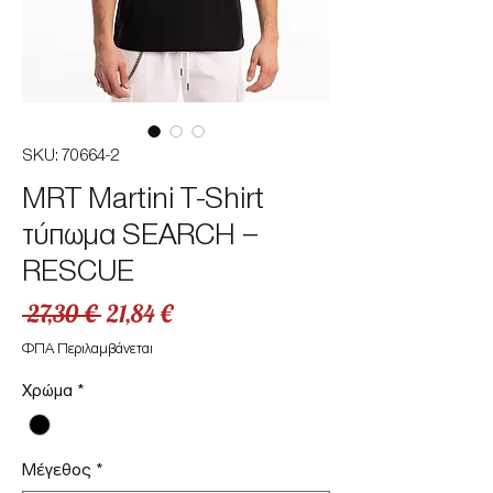
SKU: 70664-2
MRT Martini T-Shirt
τύπωμα SEARCH –
RESCUE
Κανονική
Τιμή
 27,30 € 
21,84 €
τιμή
Έκπτωσης
ΦΠΑ Περιλαμβάνεται
Χρώμα
*
Μέγεθος
*