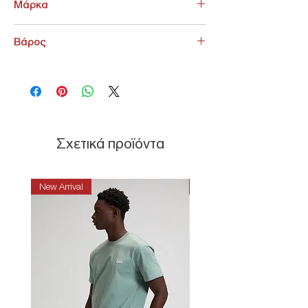
Μάρκα
Martini
Βάρος
100 g
Σχετικά προϊόντα
New Arrival
New Arrival