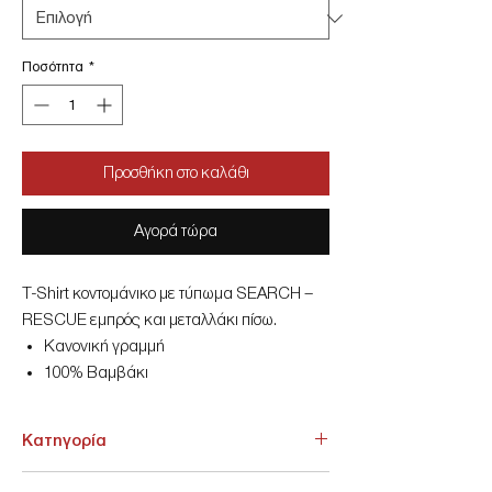
Ποσότητα
*
Προσθήκη στο καλάθι
Αγορά τώρα
T-Shirt κοντομάνικο με τύπωμα SEARCH –
RESCUE εμπρός και μεταλλάκι πίσω.
Κανονική γραμμή
100% Βαμβάκι
Made In Greece
Κατηγορία
ΑΝΩ ΕΝΔΥΣΗ > T-shirt