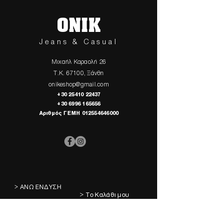
ONIK
Jeans & Casual
Μιχαήλ Καραολή 26
Τ.Κ. 67100, Ξάνθη
onikeshop@gmail.com
+30 25410 22437
+30 6996 165656
Αριθμός ΓΕΜΗ
012554646000
> ΑΝΩ ΕΝΔΥΣΗ
> Το Καλάθι μου
> ΚΑΤΩ ΕΝΔΥΣΗ
> Τα Αγαπημένα μου