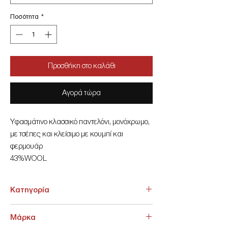
Ποσότητα
*
Προσθήκη στο καλάθι
Αγορά τώρα
Υφασμάτινο κλασσικό παντελόνι, μονόχρωμο,
με τσέπες και κλείσιμο με κουμπί και
φερμουάρ
43%WOOL
55%TREVIRA
2%LYCRA
Κατηγορία
ΚΛΑΣΙΚΑ > Κλασικό Παντελόνι
Μάρκα