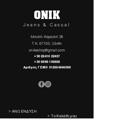
ONIK
Jeans & Casual
Μιχαήλ Καραολή 26
Τ.Κ. 67100, Ξάνθη
onikeshop@gmail.com
+30 25410 22437
+30 6996 165656
Αριθμός ΓΕΜΗ
012554646000
> ΑΝΩ ΕΝΔΥΣΗ
> Το Καλάθι μου
> ΚΑΤΩ ΕΝΔΥΣΗ
> Τα Αγαπημένα μου