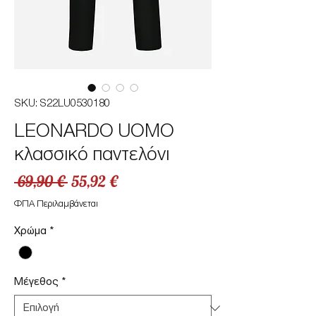
SKU: S22LU0530180
LEONARDO UOMO
κλασσικό παντελόνι
Κανονική
Τιμή
 69,90 € 
55,92 €
τιμή
Έκπτωσης
ΦΠΑ Περιλαμβάνεται
Χρώμα
*
Μέγεθος
*