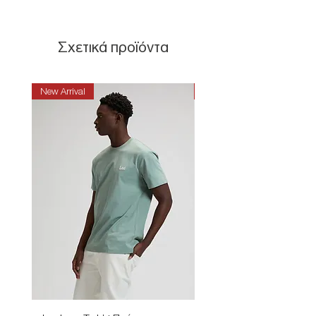
Σχετικά προϊόντα
New Arrival
New Arrival