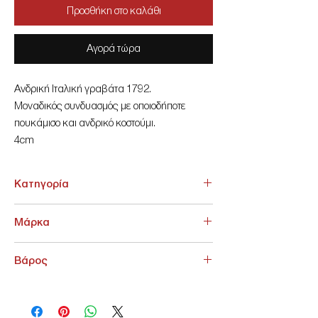
Προσθήκη στο καλάθι
Αγορά τώρα
Ανδρική Ιταλική γραβάτα 1792.
Μοναδικός συνδυασμός με οποιοδήποτε
πουκάμισο και ανδρικό κοστούμι.
4cm
Κατηγορία
ΑΞΕΣΟΥΑΡ > Γραβάτες - Παπιγιόν
Μάρκα
NoName
Βάρος
200 g