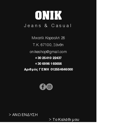
ONIK
Jeans & Casual
Μιχαήλ Καραολή 26
Τ.Κ. 67100, Ξάνθη
onikeshop@gmail.com
+30 25410 22437
+30 6996 165656
Αριθμός ΓΕΜΗ
012554646000
> ΑΝΩ ΕΝΔΥΣΗ
> Το Καλάθι μου
> ΚΑΤΩ ΕΝΔΥΣΗ
> Τα Αγαπημένα μου