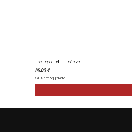
Lee Logo T-shirt Πράσινο
Τιμή
35,00 €
ΦΠΑ περιλαμβάνεται