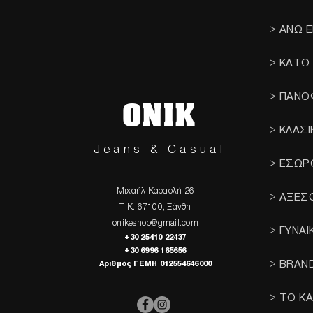
> ΑΝΩ 
> ΚΑΤΩ
> ΠΑΝΟ
ONIK
> ΚΛΑΣ
Jeans & Casual
> ΕΣΩΡ
Μιχαήλ Καραολή 26
> ΑΞΕΣ
Τ.Κ. 67100, Ξάνθη
onikeshop@gmail.com
> ΓΥΝΑΙ
+30 25410 22437
+30 6996 165656
> BRAN
Αριθμός ΓΕΜΗ 012554646000
> ΤΟ Κ