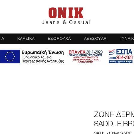
ONIK
Jeans & Casual
ΙΑ
ΚΛΑΣΙΚΑ
ΕΣΩΡΟΥΧΑ
ΑΞΕΣΟΥΑΡ
ΓΥΝΑΙΚ
ΖΩΝΗ ΔΕΡΜ
SADDLE BRO
SKU: L-101-A SAD