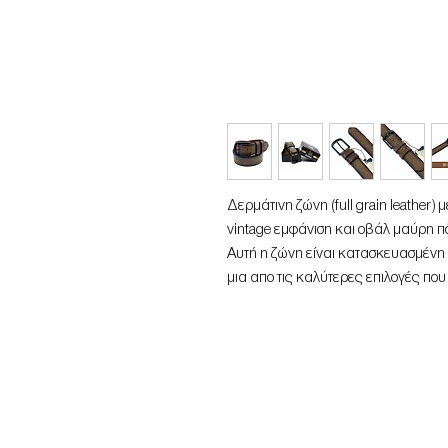
Δερμάτινη ζώνη (full grain leather
vintage εμφάνιση και οβάλ μαύρη π
Αυτή η ζώνη είναι κατασκευασμένη 
μια απο τις καλύτερες επιλογές που 
Με εντυπωσιακό rustic look και μον
συνηθισμένα χτυπήματα και γρατσο
που αυξάνουν την ομορφιά της ζώνη
Στο πίσω μέρος είναι τυπωμένο το λο
ζώνης.
Η ζώνη διαθέτει διπλό εφεδρικό δαχτυ
κατασκευασμένη με βίδα που σας δίν