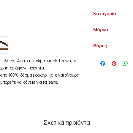
Κατηγορία
ΑΞΕΣΟΥΑΡ > Ζώνες
Μάρκα
Legend
Βάρος
200 g
) με πλάτος 4 cm σε χρώμα saddle brown, με
όρπη, σε άψογη ποιότητα.
απο 100% δέρμα μοσχάρι και είναι σίγουρα
μπορείτε να κάνετε για τα jeans.
αδική ικανότητα να μετατρέπει τα
υνιές σε όμορφες διαφορετικές αποχρώσεις
ς με την πάροδο του χρόνου.
γότυπο legend, ο κωδικός, και το μήκος της
Σχετικά προϊόντα
λίδι, έχει πέντε οπές και είναι
ει τη δυνατότητα να τη μικρύνετε απλά και