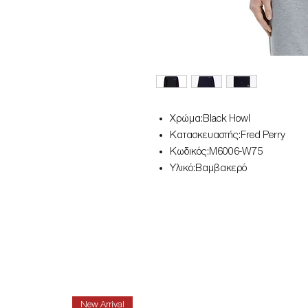
Χρώμα:Black Howl
Κατασκευαστής:Fred Perry
Κωδικός:M6006-W75
Υλικό:Βαμβακερό
New Arrival