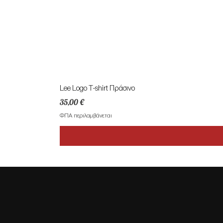
Lee Logo T-shirt Πράσινο
Τιμή
35,00 €
ΦΠΑ περιλαμβάνεται