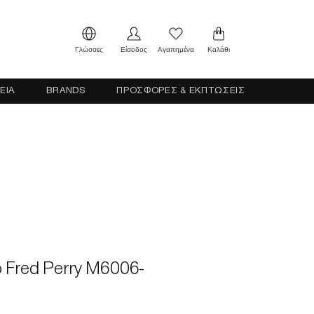
Γλώσσες
Είσοδος
Αγαπημένα
Καλάθι
ΕΙΑ
BRANDS
ΠΡΟΣΦΟΡΕΣ & ΕΚΠΤΩΣΕΙΣ
o Fred Perry M6006-