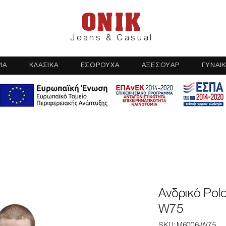
ONIK
Jeans & Casual
ΙΑ
ΚΛΑΣΙΚΑ
ΕΣΩΡΟΥΧΑ
ΑΞΕΣΟΥΑΡ
ΓΥΝΑΙΚ
Ανδρικό Pol
W75
SKU: M6006-W75