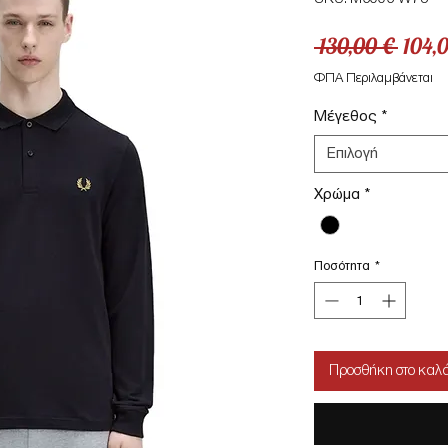
Κανο
 130,00 € 
104,
τιμή
ΦΠΑ Περιλαμβάνεται
Μέγεθος
*
Επιλογή
Χρώμα
*
Ποσότητα
*
Προσθήκη στο καλά