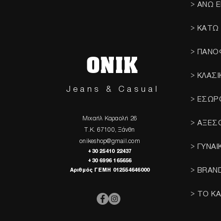
> ΑΝΩ 
> ΚΑΤΩ
> ΠΑΝΟ
ONIK
> ΚΛΑΣ
Jeans & Casual
> ΕΣΩΡ
Μιχαήλ Καραολή 26
> ΑΞΕΣ
Τ.Κ. 67100, Ξάνθη
onikeshop@gmail.com
> ΓΥΝΑΙ
+30 25410 22437
+30 6996 165656
> BRAN
Αριθμός ΓΕΜΗ 012554646000
> ΤΟ Κ