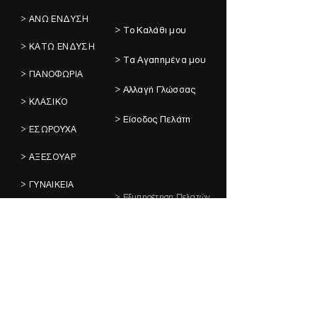
> ΑΝΩ ΕΝΔΥΣΗ
> Το Καλάθι μου
> ΚΑΤΩ ΕΝΔΥΣΗ
> Τα Αγαπημένα μου
> ΠΑΝΟΦΩΡΙΑ
> Αλλαγή Γλώσσας
> ΚΛΑΣΙΚΟ
> Είσοδος Πελάτη
> ΕΣΩΡΟΥΧΑ
> ΑΞΕΣΟΥΑΡ
> ΓΥΝΑΙΚΕΙΑ
> Εξυπηρέτηση Πελατών
> BRANDS
> Συχνές Ερωτήσεις
> ΤΟ ΚΑΤΑΣΤΗΜΑ
> Αποστολές &
Επιστροφές
> Πολιτική