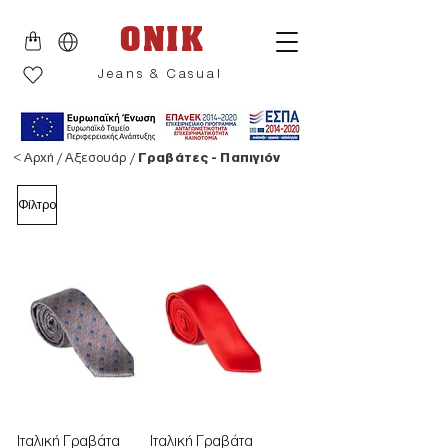
ONIK
Jeans & Casual
<
Αρχή
/
Αξεσουάρ
/
Γραβάτες - Παπιγιόν
Φίλτρο
Ιταλική Γραβάτα
Ιταλική Γραβάτα