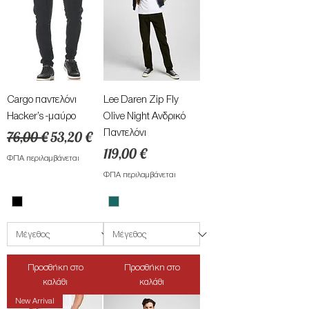
Cargo παντελόνι
Lee Daren Zip Fly
Hacker’s -μαύρο
Olive Night Ανδρικό
Κανονική τιμή
Τιμή Έκπτωσης
Παντελόνι
76,00 €
53,20 €
Τιμή
119,00 €
ΦΠΑ περιλαμβάνεται
ΦΠΑ περιλαμβάνεται
Προσθήκη στο
Προσθήκη στο
καλάθι
καλάθι
New Arrival