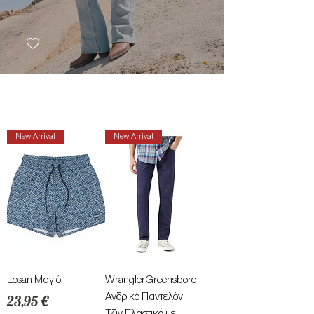
New Arrival
New Arrival
Losan Μαγιό
WranglerGreensboro
Τιμή
Ανδρικό Παντελόνι
23,95 €
Τζιν Ελαστικό με