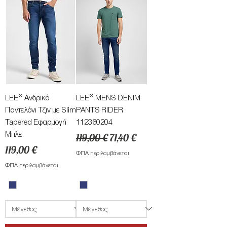
LEE® Ανδρικό
LEE® ΜENS DENIM
Παντελόνι Τζιν με Slim
PANTS RIDER
Tapered Εφαρμογή
112360204
Μπλε
Κανονική τιμή
Τιμή Έκπτωσης
119,00 €
71,40 €
Τιμή
119,00 €
ΦΠΑ περιλαμβάνεται
ΦΠΑ περιλαμβάνεται