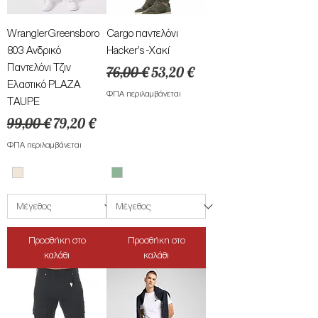
WranglerGreensboro
Cargo παντελόνι
803 Ανδρικό
Hacker’s -Χακί
Παντελόνι Τζιν
Κανονική τιμή
Τιμή Έκπτωσης
76,00 €
53,20 €
Ελαστικό PLAZA
ΦΠΑ περιλαμβάνεται
TAUPE
Κανονική τιμή
Τιμή Έκπτωσης
99,00 €
79,20 €
ΦΠΑ περιλαμβάνεται
Προσθήκη στο
Προσθήκη στο
καλάθι
καλάθι