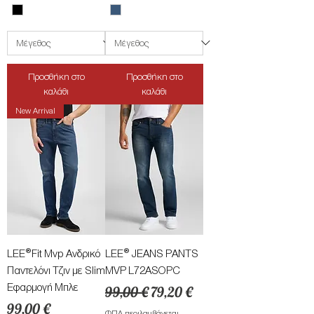
Προσθήκη στο
Προσθήκη στο
καλάθι
καλάθι
New Arrival
LEE®Fit Mvp Ανδρικό
LEE® JEANS PANTS
Παντελόνι Τζιν με Slim
MVP L72ASOPC
Εφαρμογή Μπλε
Κανονική τιμή
Τιμή Έκπτωσης
99,00 €
79,20 €
Τιμή
99,00 €
ΦΠΑ περιλαμβάνεται