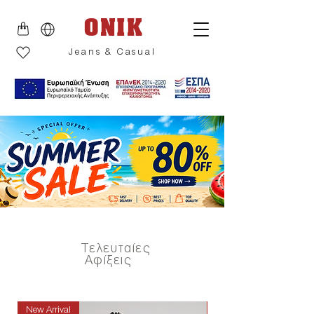
ONIK
Jeans & Casual
Τελευταίες
Αφίξεις
New Arrival
New Arrival