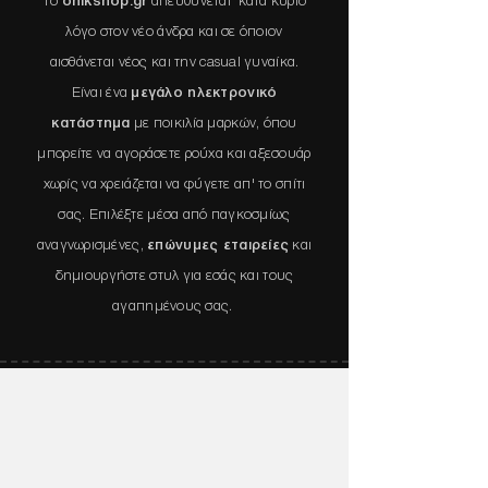
Το
οnikshop.gr
απευθύνεται
κατά κύριο
λόγο στον νέο άνδρα και σε όποιον
αισθάνεται νέος και την casual γυναίκα.
Είναι ένα
μεγάλο ηλεκτρονικό
κατάστημα
με ποικιλία μαρκών, όπου
μπορείτε να αγοράσετε ρούχα και αξεσουάρ
χωρίς να χρειάζεται να φύγετε απ' το σπίτι
σας. Επιλέξτε μέσα από παγκοσμίως
αναγνωρισμένες,
επώνυμες εταιρείες
και
δημιουργήστε στυλ για εσάς και τους
αγαπημένους σας.