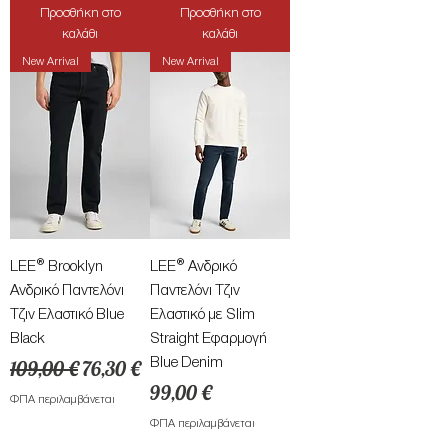
Προσθήκη στο
Προσθήκη στο
καλάθι
καλάθι
New Arrival
New Arrival
LEE® Brooklyn
LEE® Ανδρικό
Ανδρικό Παντελόνι
Παντελόνι Τζιν
Τζιν Ελαστικό Blue
Ελαστικό με Slim
Black
Straight Εφαρμογή
Κανονική τιμή
Τιμή Έκπτωσης
Blue Denim
109,00 €
76,30 €
Τιμή
99,00 €
ΦΠΑ περιλαμβάνεται
ΦΠΑ περιλαμβάνεται